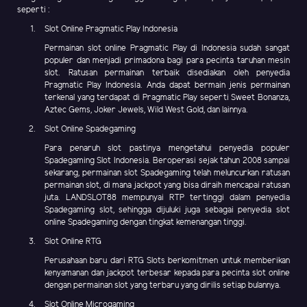
seperti :
Slot Online Pragmatic Play Indonesia
Permainan slot online Pragmatic Play di Indonesia sudah sangat
populer dan menjadi primadona bagi para pecinta taruhan mesin
slot. Ratusan permainan terbaik disediakan oleh penyedia
Pragmatic Play Indonesia. Anda dapat bermain jenis permainan
terkenal yang terdapat di Pragmatic Play seperti Sweet Bonanza,
Aztec Gems, Joker Jewels, Wild West Gold, dan lainnya.
Slot Online Spadegaming
Para penaruh slot pastinya mengetahui penyedia populer
Spadegaming Slot Indonesia. Beroperasi sejak tahun 2008 sampai
sekarang, permainan slot Spadegaming telah meluncurkan ratusan
permainan slot, di mana jackpot yang bisa diraih mencapai ratusan
juta. LANDSLOT88 mempunyai RTP tertinggi dalam penyedia
Spadegaming slot, sehingga dijuluki juga sebagai penyedia slot
online Spadegaming dengan tingkat kemenangan tinggi.
Slot Online RTG
Perusahaan baru dari RTG Slots berkomitmen untuk memberikan
kenyamanan dan jackpot terbesar kepada para pecinta slot online
dengan permainan slot yang terbaru yang dirilis setiap bulannya.
Slot Online Microgaming