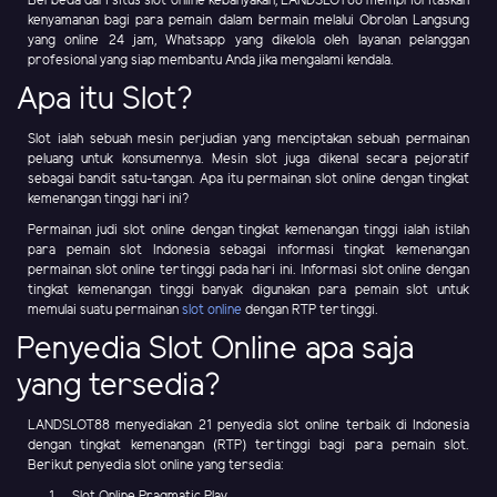
Berbeda dari situs slot online kebanyakan, LANDSLOT88 memprioritaskan
kenyamanan bagi para pemain dalam bermain melalui Obrolan Langsung
yang online 24 jam, Whatsapp yang dikelola oleh layanan pelanggan
profesional yang siap membantu Anda jika mengalami kendala.
Apa itu Slot?
Slot ialah sebuah mesin perjudian yang menciptakan sebuah permainan
peluang untuk konsumennya. Mesin slot juga dikenal secara pejoratif
sebagai bandit satu-tangan. Apa itu permainan slot online dengan tingkat
kemenangan tinggi hari ini?
Permainan judi slot online dengan tingkat kemenangan tinggi ialah istilah
para pemain slot Indonesia sebagai informasi tingkat kemenangan
permainan slot online tertinggi pada hari ini. Informasi slot online dengan
tingkat kemenangan tinggi banyak digunakan para pemain slot untuk
memulai suatu permainan
slot online
dengan RTP tertinggi.
Penyedia Slot Online apa saja
yang tersedia?
LANDSLOT88 menyediakan 21 penyedia slot online terbaik di Indonesia
dengan tingkat kemenangan (RTP) tertinggi bagi para pemain slot.
Berikut penyedia slot online yang tersedia:
Slot Online Pragmatic Play