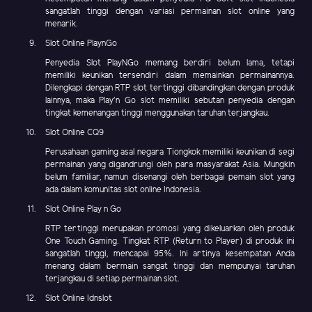
sangatlah tinggi dengan variasi permainan slot online yang
menarik.
Slot Online PlaynGo
Penyedia Slot PlayNGo memang berdiri belum lama, tetapi
memiliki keunikan tersendiri dalam memainkan permainannya.
Dilengkapi dengan RTP slot tertinggi dibandingkan dengan produk
lainnya, maka Play'n Go slot memiliki sebutan penyedia dengan
tingkat kemenangan tinggi menggunakan taruhan terjangkau.
Slot Online CQ9
Perusahaan gaming asal negara Tiongkok memiliki keunikan di segi
permainan yang digandrungi oleh para masyarakat Asia. Mungkin
belum familiar, namun disenangi oleh berbagai pemain slot yang
ada dalam komunitas slot online Indonesia.
Slot Online Play n Go
RTP tertinggi merupakan promosi yang dikeluarkan oleh produk
One Touch Gaming. Tingkat RTP (Return to Player) di produk ini
sangatlah tinggi, mencapai 95%. Ini artinya kesempatan Anda
menang dalam bermain sangat tinggi dan mempunyai taruhan
terjangkau di setiap permainan slot.
Slot Online Idnslot