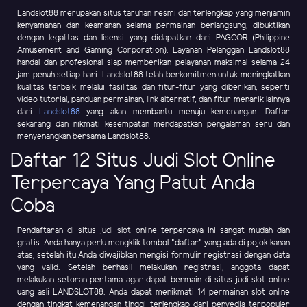
Landslot88 merupakan situs taruhan resmi dan terlengkap yang menjamin
kenyamanan dan keamanan selama permainan berlangsung, dibuktikan
dengan legalitas dan lisensi yang didapatkan dari PAGCOR (Philippine
Amusement and Gaming Corporation). Layanan Pelanggan Landslot88
handal dan profesional siap memberikan pelayanan maksimal selama 24
jam penuh setiap hari. Landslot88 telah berkomitmen untuk meningkatkan
kualitas terbaik melalui fasilitas dan fitur-fitur yang diberikan, seperti
video tutorial, panduan permainan, link alternatif, dan fitur menarik lainnya
dari
Landslot88
yang akan membantu menuju kemenangan. Daftar
sekarang dan nikmati kesempatan mendapatkan pengalaman seru dan
menyenangkan bersama Landslot88.
Daftar 12 Situs Judi Slot Online
Terpercaya Yang Patut Anda
Coba
Pendaftaran di situs judi slot online terpercaya ini sangat mudah dan
gratis. Anda hanya perlu mengklik tombol "daftar" yang ada di pojok kanan
atas, setelah itu Anda diwajibkan mengisi formulir registrasi dengan data
yang valid. Setelah berhasil melakukan registrasi, anggota dapat
melakukan setoran pertama agar dapat bermain di situs judi slot online
uang asli LANDSLOT88. Anda dapat menikmati 14 permainan slot online
dengan tingkat kemenangan tinggi terlengkap dari penyedia terpopuler