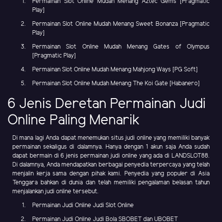
Permainan Slot Online Mudah Menang Aztec Gems [Pragmatic
Play]
Permainan Slot Online Mudah Menang Sweet Bonanza [Pragmatic
Play]
Permainan Slot Online Mudah Menang Gates of Olympus
[Pragmatic Play]
Permainan Slot Online Mudah Menang Mahjong Ways [PG Soft]
Permainan Slot Online Mudah Menang The Koi Gate [Habanero]
6 Jenis Deretan Permainan Judi
Online Paling Menarik
Di mana lagi Anda dapat menemukan situs judi online yang memiliki banyak
permainan sekaligus di dalamnya. Hanya dengan 1 akun saja Anda sudah
dapat bermain di 6 jenis permainan judi online yang ada di LANDSLOT88.
Di dalamnya, Anda mendapatkan berbagai penyedia terpercaya yang telah
menjalin kerja sama dengan pihak kami. Penyedia yang populer di Asia
Tenggara bahkan di dunia dan telah memiliki pengalaman belasan tahun
menjalankan judi online tersebut.
Permainan Judi Online Judi Slot Online
Permainan Judi Online Judi Bola SBOBET dan UBOBET