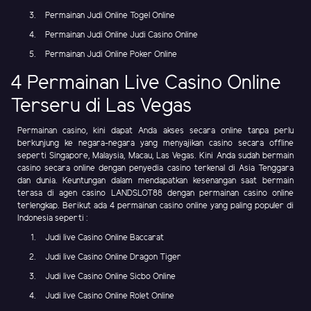
Permainan Judi Online Togel Online
Permainan Judi Online Judi Casino Online
Permainan Judi Online Poker Online
4 Permainan Live Casino Online
Terseru di Las Vegas
Permainan casino, kini dapat Anda akses secara online tanpa perlu
berkunjung ke negara-negara yang menyajikan casino secara offline
seperti Singapore, Malaysia, Macau, Las Vegas. Kini Anda sudah bermain
casino secara online dengan penyedia casino terkenal di Asia Tenggara
dan dunia. Keuntungan dalam mendapatkan kesenangan saat bermain
terasa di agen casino LANDSLOT88 dengan permainan casino online
terlengkap. Berikut ada 4 permainan casino online yang paling populer di
Indonesia seperti :
Judi live Casino Online Baccarat
Judi live Casino Online Dragon Tiger
Judi live Casino Online Sicbo Online
Judi live Casino Online Rolet Online